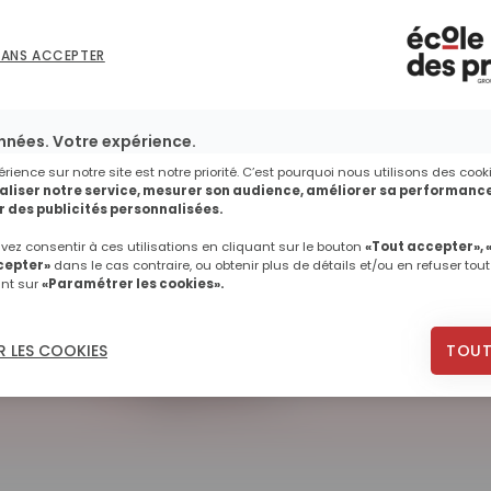
SANS ACCEPTER
nnées. Votre expérience.
érience sur notre site est notre priorité. C’est pourquoi nous utilisons des cook
liser notre service, mesurer son audience, améliorer sa performance
 des publicités personnalisées.
ez consentir à ces utilisations en cliquant sur le bouton
«Tout accepter», 
cepter»
dans le cas contraire, ou obtenir plus de détails et/ou en refuser tout
Niveau d'étude requis
ant sur
«Paramétrer les cookies».
Niveau 2
TOUT
 LES COOKIES
Financement
?
Éligible au CPF